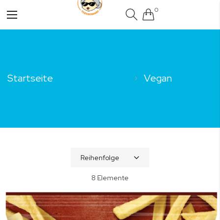
0
Navigation
umschalten
Startseite
Vegan
8
Elemente