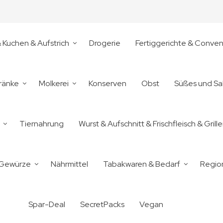
& Kuchen & Aufstrich
Drogerie
Fertiggerichte & Conve
ränke
Molkerei
Konserven
Obst
Süßes und Sa
Tiernahrung
Wurst & Aufschnitt & Frischfleisch & Grill
 Gewürze
Nährmittel
Tabakwaren & Bedarf
Regio
Spar-Deal
SecretPacks
Vegan