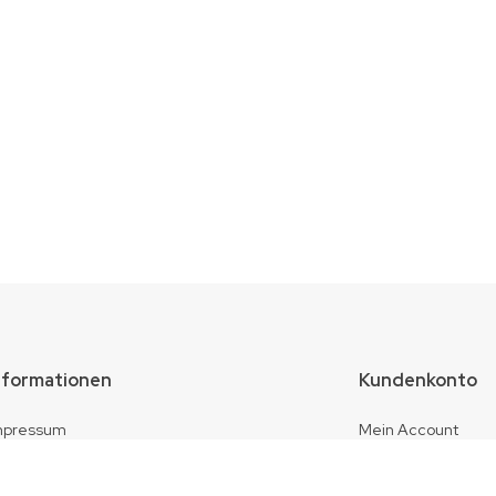
nformationen
Kundenkonto
mpressum
Mein Account
atenschutz
Warenkorb
Kasse