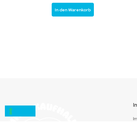
In den Warenkorb
I
I
D