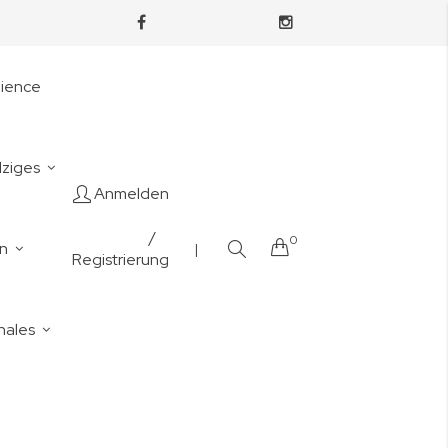
nience
lziges
Anmelden
/
0
Cart
en
|
Registrierung
nales