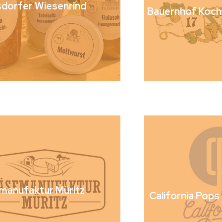
dorfer Wiesenrind
Bauernhof Koch
manufaktur Müritz
California Pops