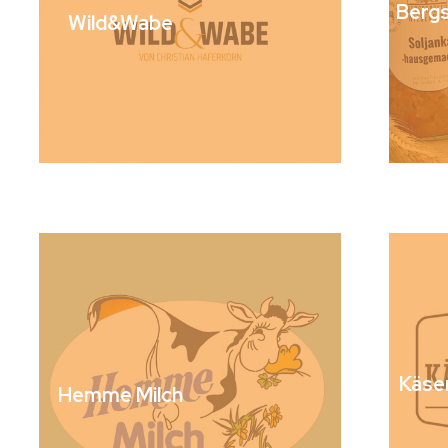
Bergs
Wild&Wabe
Käse
Hemme Milch