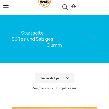
0
Navigation
umschalten
Startseite
Süßes und Salziges
Gummi
Zeigt
1
-
12
von
18
Ergebnissen