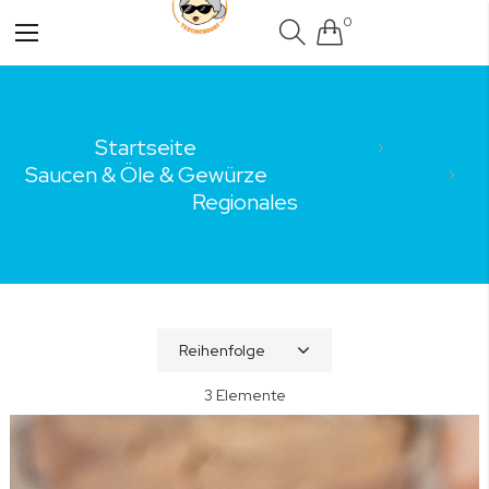
0
Navigation
umschalten
Startseite
Saucen & Öle & Gewürze
Regionales
3
Elemente