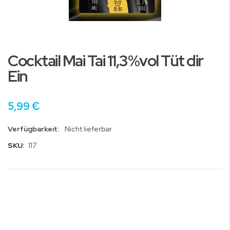
Zum
Anfang
Cocktail Mai Tai 11,3%vol Tüt dir
der
Bildgalerie
Ein
springen
5,99 €
Verfügbarkeit:
Nicht lieferbar
SKU:
117