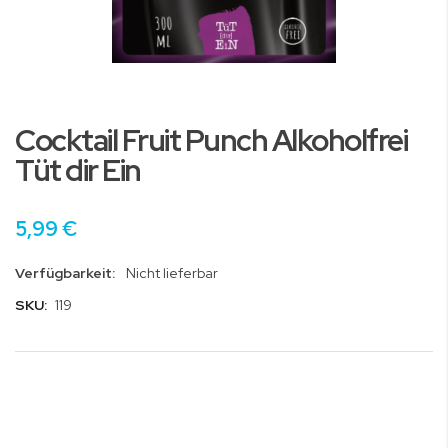
Zum
Anfang
Cocktail Fruit Punch Alkoholfrei
der
Bildgalerie
Tüt dir Ein
springen
5,99 €
Verfügbarkeit:
Nicht lieferbar
SKU:
119