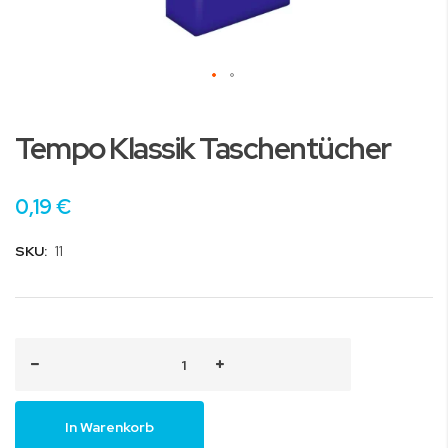
Zum
Anfang
Tempo Klassik Taschentücher
der
Bildgalerie
springen
0,19 €
SKU:
11
In Warenkorb