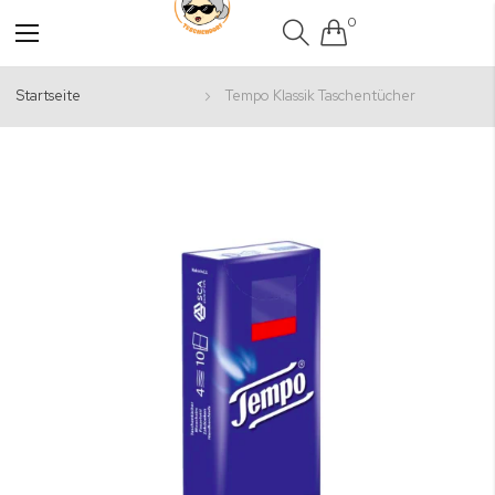
0
Navigation
umschalten
Startseite
Tempo Klassik Taschentücher
Zum
Ende
der
Bildgalerie
springen