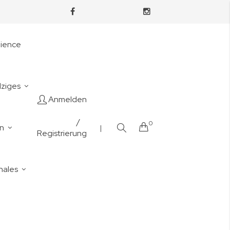
nience
lziges
Anmelden
/
0
Cart
en
|
Registrierung
nales