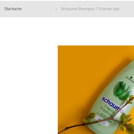
Startseite
Schauma Shampoo 7 Kräuter ads
Zum
Ende
der
Bildgalerie
springen