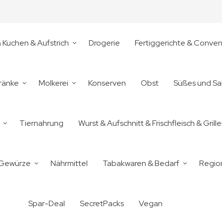
& Kuchen & Aufstrich
Drogerie
Fertiggerichte & Conve
ränke
Molkerei
Konserven
Obst
Süßes und Sa
Tiernahrung
Wurst & Aufschnitt & Frischfleisch & Grill
 Gewürze
Nährmittel
Tabakwaren & Bedarf
Regio
Spar-Deal
SecretPacks
Vegan