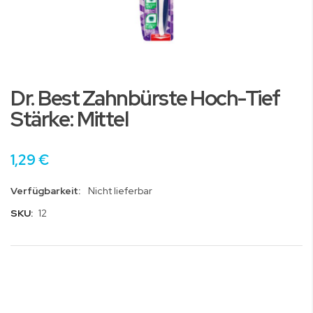
Zum
Anfang
Dr. Best Zahnbürste Hoch-Tief
der
Bildgalerie
Stärke: Mittel
springen
1,29 €
Verfügbarkeit:
Nicht lieferbar
SKU:
12