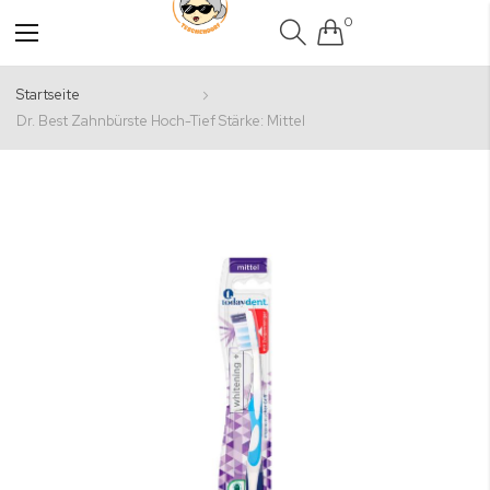
0
Navigation
umschalten
Startseite
Dr. Best Zahnbürste Hoch-Tief Stärke: Mittel
Zum
Ende
der
Bildgalerie
springen