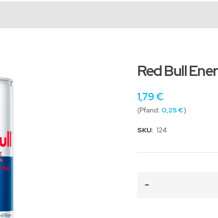
Red Bull Ene
1,79 €
0,25 €
SKU:
124