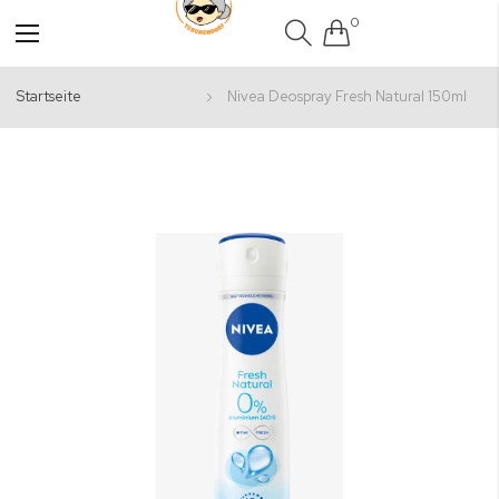
0
Navigation
umschalten
Startseite
Nivea Deospray Fresh Natural 150ml
Zum
Ende
der
Bildgalerie
springen