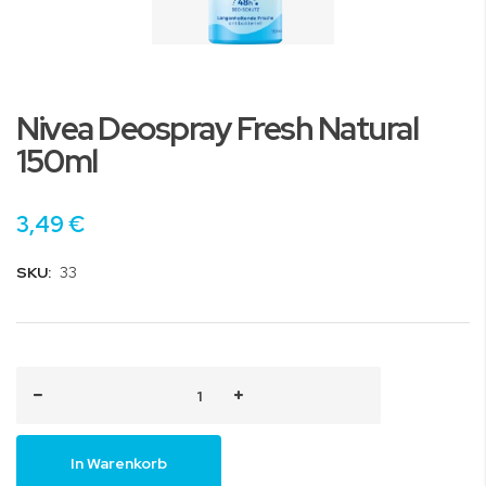
Zum
Anfang
Nivea Deospray Fresh Natural
der
Bildgalerie
150ml
springen
3,49 €
SKU:
33
In Warenkorb