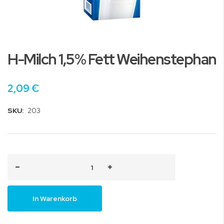
Zum
Anfang
H-Milch 1,5% Fett Weihenstephan
der
Bildgalerie
springen
2,09 €
SKU:
203
In Warenkorb