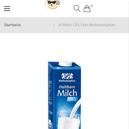
0
Navigation
umschalten
Startseite
H-Milch 1,5% Fett Weihenstephan
Zum
Ende
der
Bildgalerie
springen