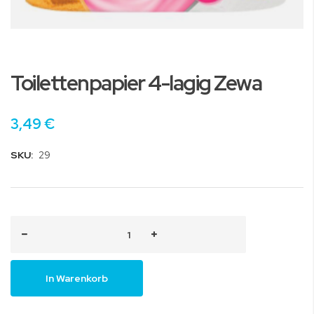
Zum
Anfang
Toilettenpapier 4-lagig Zewa
der
Bildgalerie
springen
3,49 €
SKU:
29
In Warenkorb