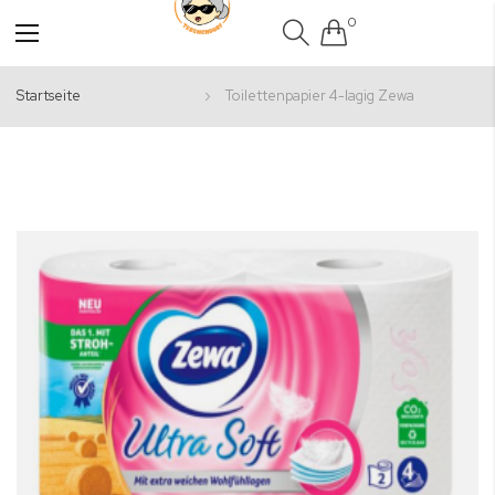
0
Navigation
umschalten
Startseite
Toilettenpapier 4-lagig Zewa
Zum
Ende
der
Bildgalerie
springen