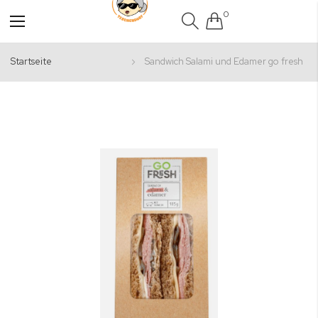
0
Navigation
umschalten
Startseite
Sandwich Salami und Edamer go fresh
Zum
Ende
der
Bildgalerie
springen