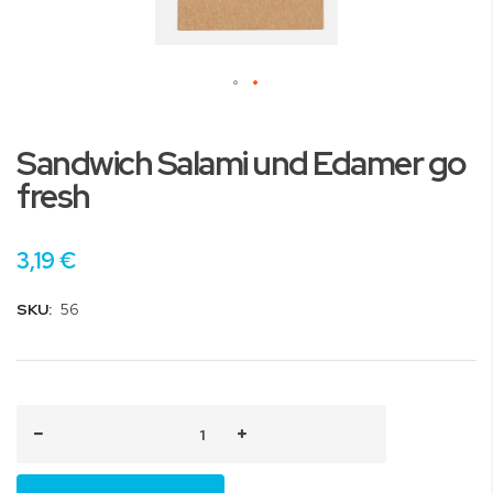
Zum
Anfang
Sandwich Salami und Edamer go
der
Bildgalerie
fresh
springen
3,19 €
SKU:
56