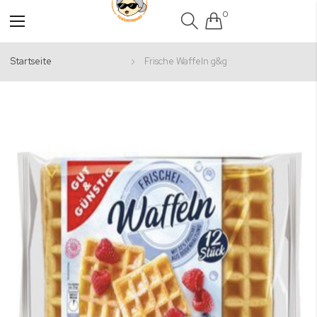
0
Navigation
umschalten
Startseite
Frische Waffeln g&g
Zum
Ende
der
Bildgalerie
springen