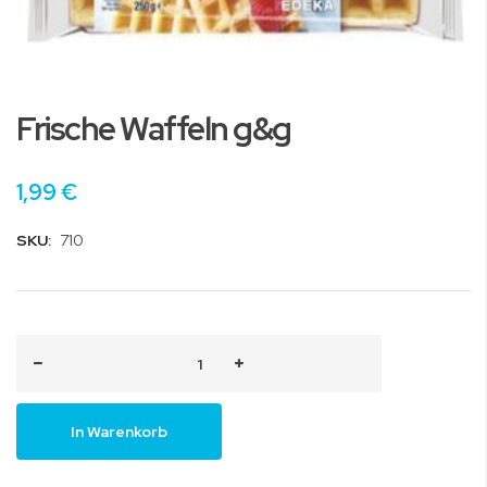
Zum
Anfang
Frische Waffeln g&g
der
Bildgalerie
springen
1,99 €
SKU:
710
In Warenkorb