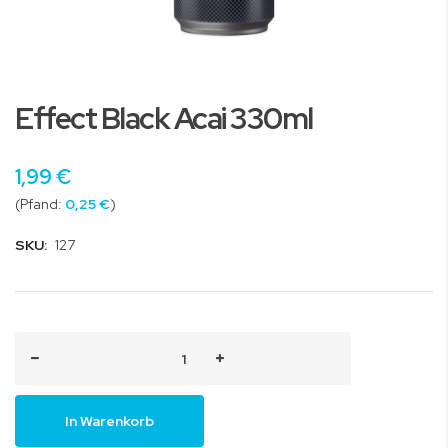
Zum
Anfang
Effect Black Acai 330ml
der
Bildgalerie
springen
1,99 €
0,25 €
SKU:
127
In Warenkorb