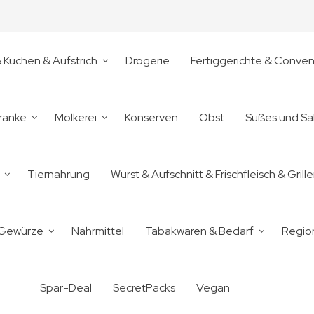
& Kuchen & Aufstrich
Drogerie
Fertiggerichte & Conve
ränke
Molkerei
Konserven
Obst
Süßes und Sa
Tiernahrung
Wurst & Aufschnitt & Frischfleisch & Grill
 Gewürze
Nährmittel
Tabakwaren & Bedarf
Regio
Spar-Deal
SecretPacks
Vegan