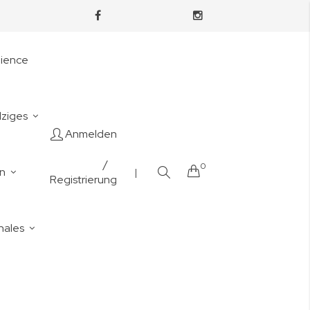
nience
lziges
Anmelden
/
0
Cart
en
|
Registrierung
nales