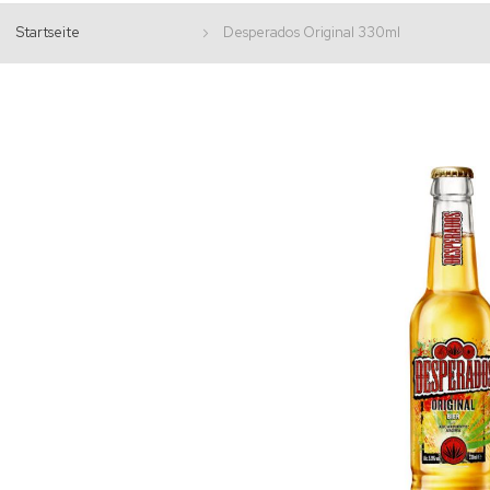
Startseite
Desperados Original 330ml
Zum
Ende
der
Bildgalerie
springen