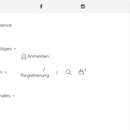
nience
lziges
Anmelden
/
0
Cart
en
|
Registrierung
nales