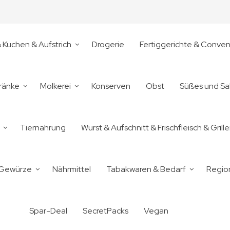
& Kuchen & Aufstrich
Drogerie
Fertiggerichte & Conve
ränke
Molkerei
Konserven
Obst
Süßes und Sa
Tiernahrung
Wurst & Aufschnitt & Frischfleisch & Grill
 Gewürze
Nährmittel
Tabakwaren & Bedarf
Regio
Spar-Deal
SecretPacks
Vegan