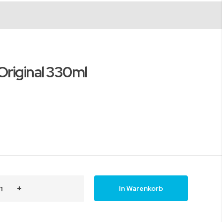
riginal 330ml
In Warenkorb