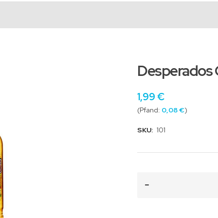
Desperados O
1,99 €
0,08 €
SKU:
101