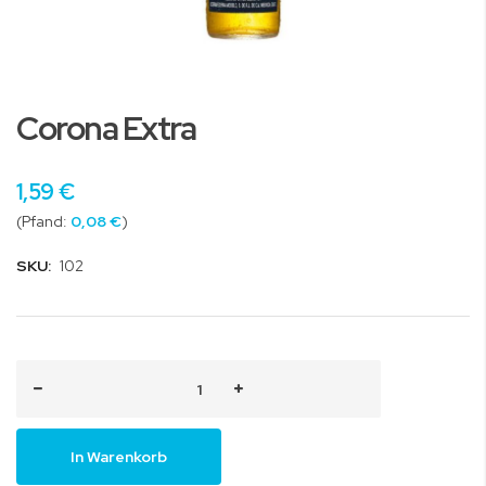
Zum
Anfang
Corona Extra
der
Bildgalerie
springen
1,59 €
0,08 €
SKU:
102
In Warenkorb