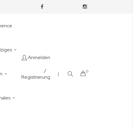
nience
lziges
Anmelden
/
0
Cart
en
|
Registrierung
nales