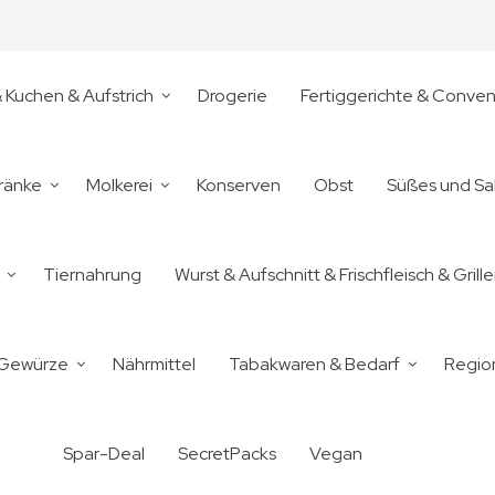
& Kuchen & Aufstrich
Drogerie
Fertiggerichte & Conve
ränke
Molkerei
Konserven
Obst
Süßes und Sa
Tiernahrung
Wurst & Aufschnitt & Frischfleisch & Grill
 Gewürze
Nährmittel
Tabakwaren & Bedarf
Regio
Spar-Deal
SecretPacks
Vegan